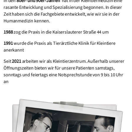
In den
80er- und 90er-Jahren
hat in der Kleintiermedizin eine
rasante Entwicklung und Spezialisierung begonnen. In dieser
Zeit haben sich die Fachgebiete entwickelt, wie wir sie in der
Humanmedizin kennen.
1988
zog die Praxis in die Kaiserslauterer Straße 44 um
1991
wurde die Praxis als Tierärztliche Klinik für Kleintiere
anerkannt
Seit
2021
arbeiten wir als Kleintierzentrum. Außerhalb unserer
Öffnungszeiten bieten wir für unsere Patienten samstags,
sonntags und feiertags eine Notsprechstunde von 9 bis 10 Uhr
an